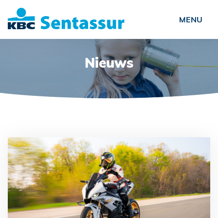
Particulieren
Nieuws
Ondernemers
Verenigingen
Over ons
Nieuws
Vacatures
Veelgestelde vragen
Contact
Schade?