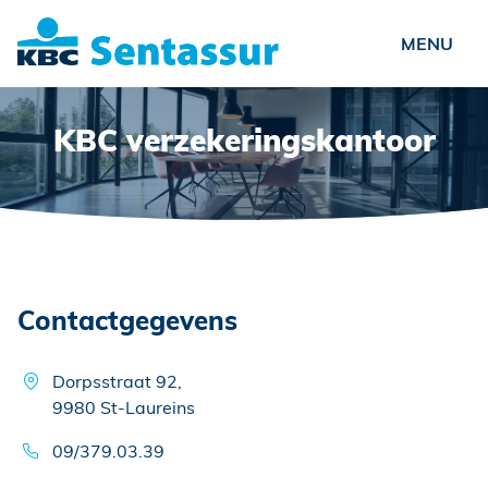
Particulieren
KBC verzekeringskantoor
Ondernemers
Verenigingen
Over ons
Nieuws
Contactgegevens
Vacatures
Veelgestelde vragen
Dorpsstraat 92,
9980 St-Laureins
Contact
09/379.03.39
Schade?