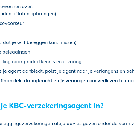
gewonnen over:
ouden of laten opbrengen);
icovoorkeur;
d dat je wilt beleggen kunt missen);
e beleggingen;
iling naar productkennis en ervaring.
 je agent aanbiedt, polst je agent naar je verlangens en be
e
financiële draagkracht en je vermogen om verliezen te dr
je KBC-verzekeringsagent in?
beleggingsverzekeringen altijd advies geven onder de vorm 