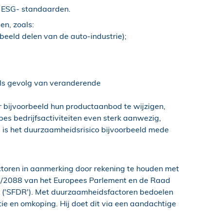
n ESG- standaarden.
en, zoals:
beeld delen van de auto-industrie);
als gevolg van veranderende
or bijvoorbeeld hun productaanbod te wijzigen,
pes bedrijfsactiviteiten even sterk aanwezig,
 is het duurzaamheidsrisico bijvoorbeeld mede
ctoren in aanmerking door rekening te houden met
019/2088 van het Europees Parlement en de Raad
r ('SFDR'). Met duurzaamheidsfactoren bedoelen
ie en omkoping. Hij doet dit via een aandachtige