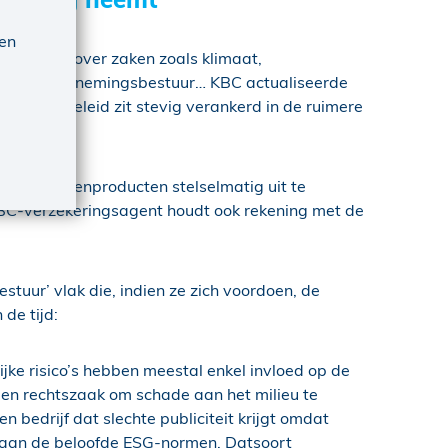
 en
’ en gaat over zaken zoals klimaat,
, goed ondernemingsbestuur… KBC actualiseerde
aamheidsbeleid zit stevig verankerd in de ruimere
er pensioenproducten stelselmatig uit te
 KBC-verzekeringsagent houdt ook rekening met de
tuur’ vlak die, indien ze zich voordoen, de
de tijd:
jke risico’s hebben meestal enkel invloed op de
een rechtszaak om schade aan het milieu te
bedrijf dat slechte publiciteit krijgt omdat
 aan de beloofde ESG-normen. Datsoort