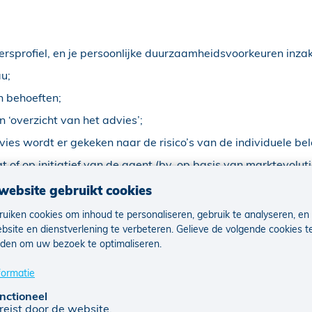
sprofiel, en je persoonlijke duurzaamheidsvoorkeuren inza
u;
n behoeften;
n ‘overzicht van het advies’;
vies wordt er gekeken naar de risico’s van de individuele be
 of op initiatief van de agent (bv. op basis van marktevoluti
website gebruikt cookies
en aan de belegging, voorafgaand aan de transactie;
uiken cookies om inhoud te personaliseren, gebruik te analyseren, en
e beleggingen en transacties via het jaarlijkse rekeninguittre
bsite en dienstverlening te verbeteren. Gelieve de volgende cookies t
den om uw bezoek te optimaliseren.
heid van je beleggingen.
formatie
zekeringsagent in zijn advies duurzaam
nctioneel
cten op duurzaamheidsfactoren in aan
reist door de website.