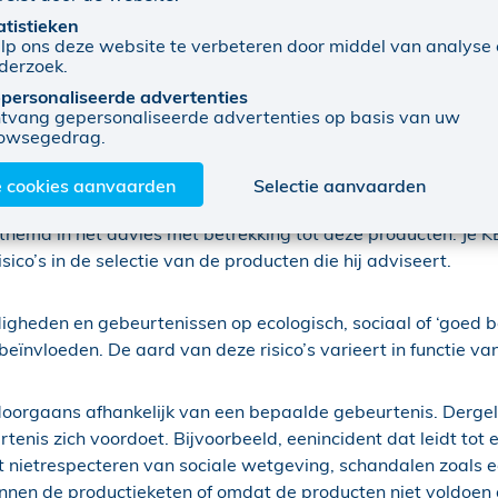
atistieken
lp ons deze website te verbeteren door middel van analyse
 thema. ESG staat voor ‘environmental, social & governance
derzoek.
en, gezondheid, veiligheid, mensenrechten, arbeidsrechten
personaliseerde advertenties
tvang gepersonaliseerde advertenties op basis van uw
even in al haar activiteiten als bankverzekeraar. Ons duurz
owsegedrag.
e cookies aanvaarden
Selectie aanvaarden
 verantwoorde spaar- en beleggingsverzekeringen en 2e pijl
 thema in het advies met betrekking tot deze producten. Je
co’s in de selectie van de producten die hij adviseert.
gheden en gebeurtenissen op ecologisch, sociaal of ‘goed bes
nvloeden. De aard van deze risico’s varieert in functie van 
doorgaans afhankelijk van een bepaalde gebeurtenis. Dergeli
nis zich voordoet. Bijvoorbeeld, eenincident dat leidt tot 
nietrespecteren van sociale wetgeving, schandalen zoals een 
nen de productieketen of omdat de producten niet voldoen