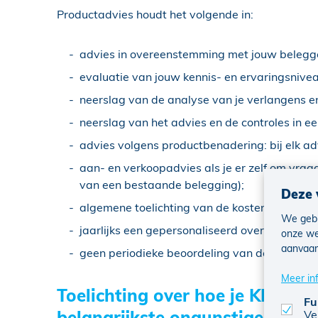
Productadvies houdt het volgende in:
advies in overeenstemming met jouw belegger
evaluatie van jouw kennis- en ervaringsnivea
neerslag van de analyse van je verlangens e
neerslag van het advies en de controles in ee
advies volgens productbenadering: bij elk ad
aan- en verkoopadvies als je er zelf om vraagt
van een bestaande belegging);
Deze 
algemene toelichting van de kosten verbond
We gebr
jaarlijks een gepersonaliseerd overzicht van j
onze we
aanvaar
geen periodieke beoordeling van de geschikt
Meer in
Toelichting over hoe je KBC-ver
Fu
belangrijkste ongunstige effe
Ve