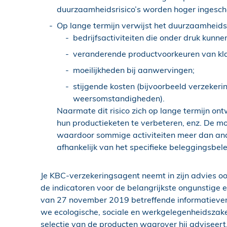
duurzaamheidsrisico’s worden hoger ingesch
Op lange termijn verwijst het duurzaamheidsri
bedrijfsactiviteiten die onder druk kunn
veranderende productvoorkeuren van kla
moeilijkheden bij aanwervingen;
stijgende kosten (bijvoorbeeld verzeke
weersomstandigheden).
Naarmate dit risico zich op lange termijn ont
hun productieketen te verbeteren, enz. De mog
waardoor sommige activiteiten meer dan and
afhankelijk van het specifieke beleggingsbel
Je KBC-verzekeringsagent neemt in zijn advies o
de indicatoren voor de belangrijkste ongunstige 
van 27 november 2019 betreffende informatievers
we ecologische, sociale en werkgelegenheidszaken
selectie van de producten waarover hij adviseert