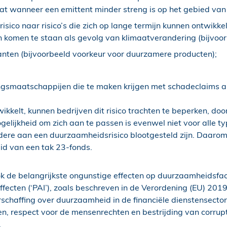
at wanneer een emittent minder streng is op het gebied va
sico naar risico’s die zich op lange termijn kunnen ontwikkel
en komen te staan als gevolg van klimaatverandering (bijvoor
nten (bijvoorbeeld voorkeur voor duurzamere producten);
ringsmaatschappijen die te maken krijgen met schadeclaims 
wikkelt, kunnen bedrijven dit risico trachten te beperken, do
elijkheid om zich aan te passen is evenwel niet voor alle ty
ere aan een duurzaamheidsrisico blootgesteld zijn. Daarom
eid van een tak 23-fonds.
ok de belangrijkste ongunstige effecten op duurzaamheidsfa
effecten (‘PAI’), zoals beschreven in de Verordening (EU) 2
chaffing over duurzaamheid in de financiële dienstensecto
, respect voor de mensenrechten en bestrijding van corrupt
.