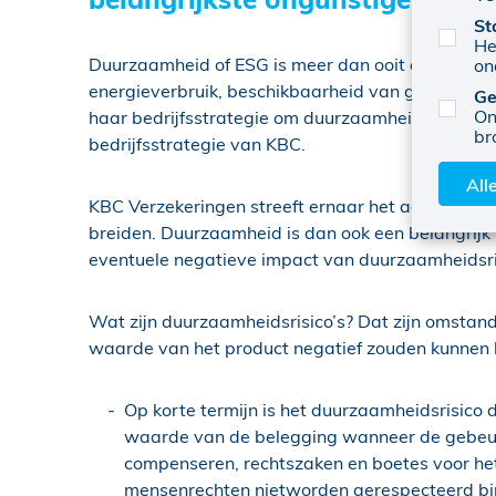
St
He
Duurzaamheid of ESG is meer dan ooit een actueel
on
energieverbruik, beschikbaarheid van grondstoff
Ge
On
haar bedrijfsstrategie om duurzaamheid na te str
br
bedrijfsstrategie van KBC.
All
KBC Verzekeringen streeft ernaar het aanbod aan
breiden. Duurzaamheid is dan ook een belangrijk
eventuele negatieve impact van duurzaamheidsrisi
Wat zijn duurzaamheidsrisico’s? Dat zijn omstandi
waarde van het product negatief zouden kunnen beï
Op korte termijn is het duurzaamheidsrisico 
waarde van de belegging wanneer de gebeurte
compenseren, rechtszaken en boetes voor het 
mensenrechten nietworden gerespecteerd bin