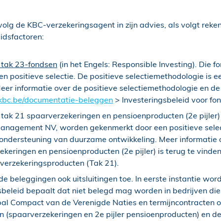
volg de KBC-verzekeringsagent in zijn advies, als volgt rek
idsfactoren:
tak 23-fondsen
(in het Engels: Responsible Investing). Die
ositieve selectie. De positieve selectiemethodologie is ee
er informatie over de positieve selectiemethodologie en de 
bc.be/documentatie-beleggen
> Investeringsbeleid voor fo
ak 21 spaarverzekeringen en pensioenproducten (2e pijler)
anagement NV, worden gekenmerkt door een positieve selecti
n ondersteuning van duurzame ontwikkeling. Meer informatie 
ekeringen en pensioenproducten (2e pijler) is terug te vinde
verzekeringsproducten (Tak 21).
beleggingen ook uitsluitingen toe. In eerste instantie wordt
beleid bepaalt dat niet belegd mag worden in bedrijven die b
obal Compact van de Verenigde Naties en termijncontracten 
en (spaarverzekeringen en 2e pijler pensioenproducten) en d