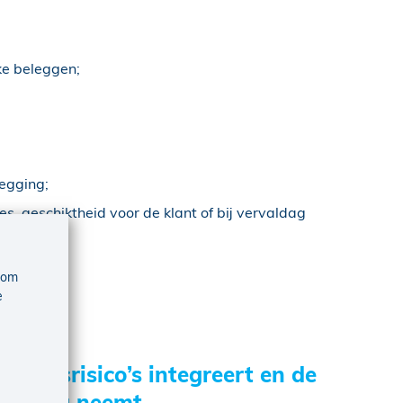
ke beleggen;
legging;
es, geschiktheid voor de klant of bij vervaldag
 om
ksel;
e
heidsrisico’s integreert en de
merking neemt